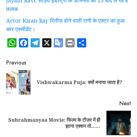
Jayam Ravi: साउथ इंडस्ट्री के अभिनेता का 15 बाद ले रहे है
तलाक
Actor Kiran Raj: रिलीज़ होने वाली रानी के एक्टर का हुआ
कार एक्सीडेंट।
WhatsApp
Facebook
Telegram
X
Google
Print
Share
Translate
Post
Previous
navigation
Pr
Vishwakarma Puja: क्यों मनाया जाता है?
po
Next
Subrahmanyaa Movie: फिल्म के टीज़र में ही
Next
इतना एक्शन तो……
post: