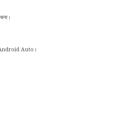
ंरचना।
ay/Android Auto।