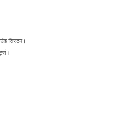
ाउंड सिस्टम।
्ट्स।
।