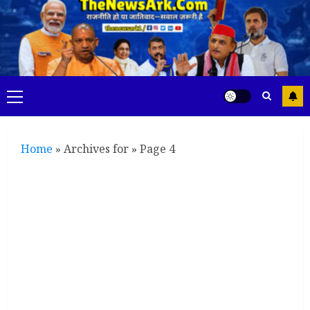
Skip
to
content
Primary
Menu
Home
»
Archives for
»
Page 4